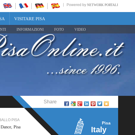
Powered by
NETWORK PORTALI
SA
VISITARE PISA
NTI
INFORMAZIONI
FOTO
VIDEO
Share
LO PISA
SERVIZI CASCIANA TERME
Pisa
ce, Pisa
Velathri Tour, Casciana Terme
Italy