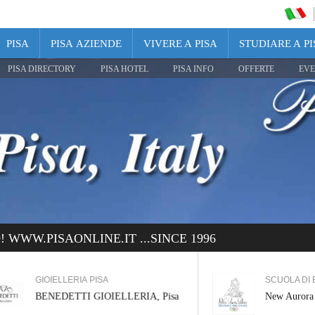
PISA
PISA AZIENDE
VIVERE A PISA
STUDIARE A PI
PISA DIRECTORY
PISA HOTEL
PISA INFO
OFFERTE
EVE
WWW.PISAONLINE.IT ...SINCE 1996
GIOIELLERIA PISA
SCUOLA DI BAL
BENEDETTI GIOIELLERIA, Pisa
New Aurora Dan