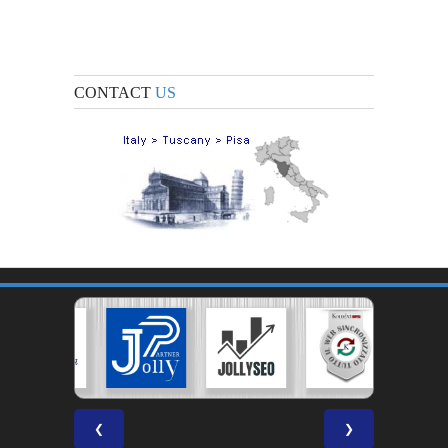
CONTACT
US
❮
❯